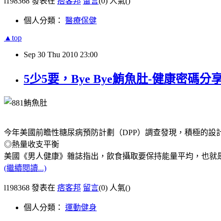
l198368 發表在
痞客邦
留言
(0)
人氣(
)
個人分類：
醫療保健
▲top
Sep
30
Thu
2010
23:00
5少5要，Bye Bye鮪魚肚-健康密碼分
今年美國前瞻性糖尿病預防計劃（DPP）調查發現，積極的設
◎熱量收支平衡
美國《男人健康》雜誌指出，飲食攝取要保持能量平均，也就是攝取
(繼續閱讀...)
l198368 發表在
痞客邦
留言
(0)
人氣(
)
個人分類：
運動健身