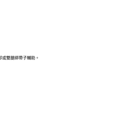
部或雙腿綁帶子輔助。