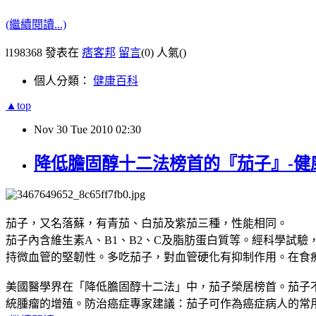
(繼續閱讀...)
l198368 發表在
痞客邦
留言
(0)
人氣(
)
個人分類：
健康百科
▲top
Nov
30
Tue
2010
02:30
降低膽固醇十二法榜首的『茄子』-健
茄子，又名落蘇，有青茄、白茄及紫茄三種，性能相同。
茄子內含維生素A、B1、B2、C及脂肪蛋白質等。經科學試
持微血管的堅韌性。多吃茄子，對血管硬化有抑制作用。在食
美國醫學界在「降低膽固醇十二法」中，茄子榮居榜首。茄子
統腫瘤的增殖。防治癌症專家建議：茄子可作為癌症病人的常