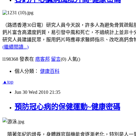
（路透香港30日電）研究人員今天說，許多人為避免骨質疏鬆
鈣片富含高濃度鈣質，易引發中風和死亡，不過統計上並非十
研究人員建議民眾，服用鈣片時應尋求醫師指示、改吃高鈣食
(繼續閱讀...)
l198368 發表在
痞客邦
留言
(0)
人氣(
)
個人分類：
健康百科
▲top
Jun
30
Wed
2010
21:35
預防冠心病的保健運動~健康密碼
隨著年紀的增長，身體器官與機能會逐漸老化，特別是人一到