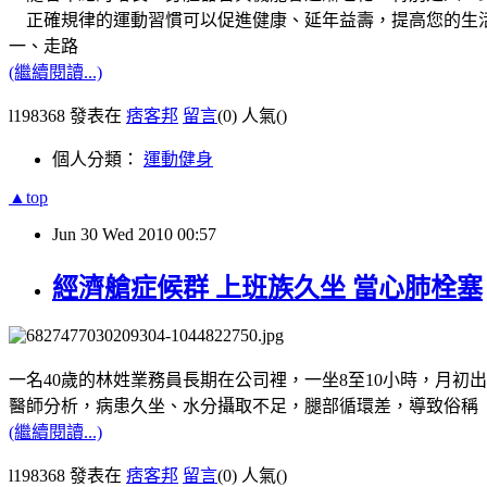
正確規律的運動習慣可以促進健康、延年益壽，提高您的生活
一、走路
(繼續閱讀...)
l198368 發表在
痞客邦
留言
(0)
人氣(
)
個人分類：
運動健身
▲top
Jun
30
Wed
2010
00:57
經濟艙症候群 上班族久坐 當心肺栓塞
一名40歲的林姓業務員長期在公司裡，一坐8至10小時，月
醫師分析，病患久坐、水分攝取不足，腿部循環差，導致俗稱「
(繼續閱讀...)
l198368 發表在
痞客邦
留言
(0)
人氣(
)