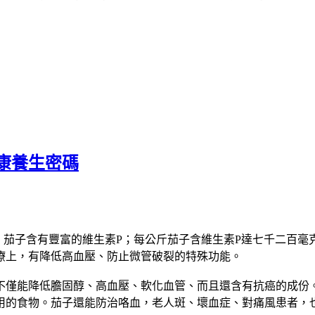
康養生密碼
驗，茄子含有豐富的維生素P；每公斤茄子含維生素P達七千二百
療上，有降低高血壓、防止微管破裂的特殊功能。
不僅能降低膽固醇、高血壓、軟化血管、而且還含有抗癌的成份
用的食物。茄子還能防治咯血，老人斑、壞血症、對痛風患者，