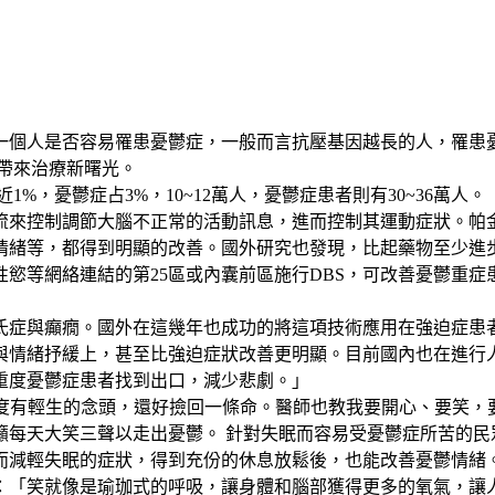
一個人是否容易罹患憂鬱症，一般而言抗壓基因越長的人，罹患
者帶來治療新曙光。
1%，憂鬱症占3%，10~12萬人，憂鬱症患者則有30~36萬
流來控制調節大腦不正常的活動訊息，進而控制其運動症狀。帕金
情緒等，都得到明顯的改善。國外研究也發現，比起藥物至少進步
慾等網絡連結的第25區或內囊前區施行DBS，可改善憂鬱重
金森氏症與癲癇。國外在這幾年也成功的將這項技術應用在強迫症
與情緒抒緩上，甚至比強迫症狀改善更明顯。目前國內也在進行
為重度憂鬱症患者找到出口，減少悲劇。」
度有輕生的念頭，還好撿回一條命。醫師也教我要開心、要笑，
籲每天大笑三聲以走出憂鬱。 針對失眠而容易受憂鬱症所苦的民
而減輕失眠的症狀，得到充份的休息放鬆後，也能改善憂鬱情緒
：「笑就像是瑜珈式的呼吸，讓身體和腦部獲得更多的氧氣，讓