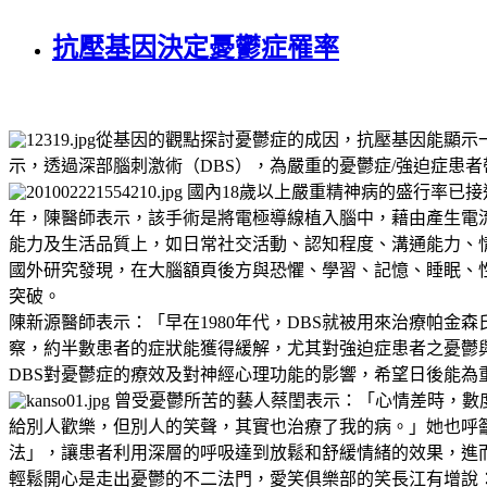
抗壓基因決定憂鬱症罹率
從基因的觀點探討憂鬱症的成因，抗壓基因能顯示
示，透過深部腦刺激術（DBS），為嚴重的憂鬱症/強迫症患
國內18歲以上嚴重精神病的盛行率已接近
年，陳醫師表示，該手術是將電極導線植入腦中，藉由產生電
能力及生活品質上，如日常社交活動、認知程度、溝通能力、
國外研究發現，在大腦額頁後方與恐懼、學習、記憶、睡眠、性
突破。
陳新源醫師表示：「早在1980年代，DBS就被用來治療帕
察，約半數患者的症狀能獲得緩解，尤其對強迫症患者之憂鬱
DBS對憂鬱症的療效及對神經心理功能的影響，希望日後能
曾受憂鬱所苦的藝人蔡閨表示：「心情差時，數
給別人歡樂，但別人的笑聲，其實也治療了我的病。」她也呼
法」，讓患者利用深層的呼吸達到放鬆和舒緩情緒的效果，進
輕鬆開心是走出憂鬱的不二法門，愛笑俱樂部的笑長江有增說