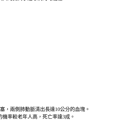
塞，兩側肺動脈清出長達10公分的血塊。
的機率較老年人高，死亡率達3成。