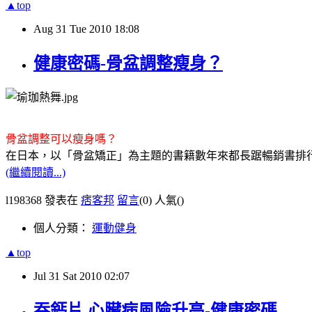
▲top
Aug
31
Tue
2010
18:08
健康密碼-骨盆調整瘦身？
骨盆調整可以瘦身嗎？
在日本，以「骨盆矯正」為主題的書籍數年來都長踞暢銷書排
(繼續閱讀...)
l198368 發表在
痞客邦
留言
(0)
人氣(
)
個人分類：
運動健身
▲top
Jul
31
Sat
2010
02:07
吞鈣片 心臟病風險升高-健康密碼