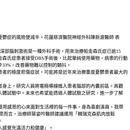
憂鬱症的風險便減半。花蓮慈濟醫院神經外科陳新源醫師 表
人。 深部腦刺激術是一種外科手術，用來治療帕金森氏症已逾15
森氏症患者接受DBS手術後，比起單純使用藥物，病患的行動
33%，改善藥物難以控制的顫抖。
症患者的極度悲傷症狀，可能將是近年來治療重度憂鬱患者最大的
患者身上，研究人員將電極導線植入患者腦部的內囊前區。具觀
人體試驗中。未來也希望能透過人體試驗之研究，進一步了解
要用感恩的心來面對生活裡的每一件事，身為喜劇演員，我帶
眾而言，治療師葉姿吟醫師建議運用「韓瑞克森肌肉放鬆
。
人感覺充滿活力和
健康
」。