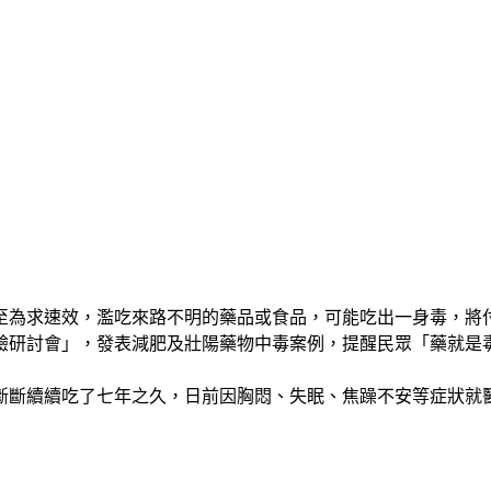
至為求速效，濫吃來路不明的藥品或食品，可能吃出一身毒，將
驗研討會」，發表減肥及壯陽藥物中毒案例，提醒民眾「藥就是
斷斷續續吃了七年之久，日前因胸悶、失眠、焦躁不安等症狀就