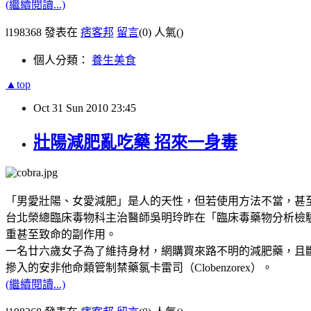
(繼續閱讀...)
l198368 發表在
痞客邦
留言
(0)
人氣(
)
個人分類：
養生美食
▲top
Oct
31
Sun
2010
23:45
壯陽減肥亂吃藥 招來一身毒
「男愛壯陽、女愛減肥」是人的天性，但若使用方法不當，甚
台北榮總臨床毒物科主治醫師吳明玲昨在「臨床毒藥物分析檢
重甚至致命的副作用。
一名廿六歲女子為了維持身材，網購買來路不明的減肥藥，且
摻入的安非他命類管制禁藥氯卡雷司（Clobenzorex）。
(繼續閱讀...)